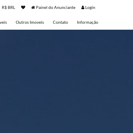
R$ BRL
Painel do Anunciante
Login
veis
Outros Imoveis
Contato
Informação
Sobre nós
Termos de uso
Políticas de Privacidade