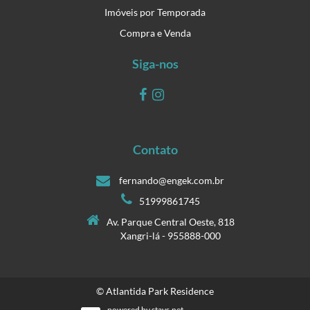
Imóveis por Temporada
Compra e Venda
Siga-nos
Contato
fernando@engek.com.br
51999861745
Av. Parque Central Oeste, 818
Xangri-lá - 955888-000
© Atlantida Park Residence
powered by
stays.net