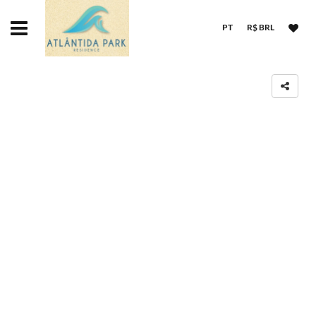
PT
R$ BRL